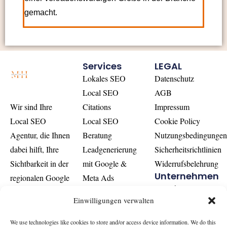
gemacht.
Services
LEGAL
Lokales SEO
Datenschutz
Local SEO
AGB
Citations
Impressum
Wir sind Ihre
Local SEO
Cookie Policy
Local SEO
Beratung
Nutzungsbedingunge
Agentur, die Ihnen
Leadgenerierung
Sicherheitsrichtlinien
dabei hilft, Ihre
mit Google &
Widerrufsbelehrung
Sichtbarkeit in der
Unternehmen
Meta Ads
regionalen Google
Kontakt
Online Reputation
Suche zu
Einwilligungen verwalten
Über Uns
Management
maximieren und
Blog
Digital Marketing
ohne Werbekosten
We use technologies like cookies to store and/or access device information. We do this