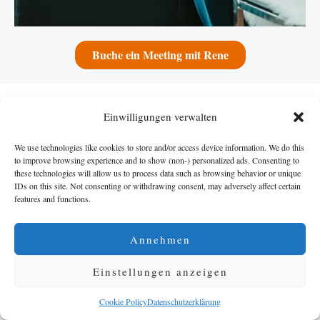
Buche ein Meeting mit Rene
Einwilligungen verwalten
Local SEO Services &
We use technologies like cookies to store and/or access device information. We do this
Leistungen
to improve browsing experience and to show (non-) personalized ads. Consenting to
these technologies will allow us to process data such as browsing behavior or unique
IDs on this site. Not consenting or withdrawing consent, may adversely affect certain
features and functions.
Annehmen
Einstellungen anzeigen
Cookie Policy
Datenschutzerklärung