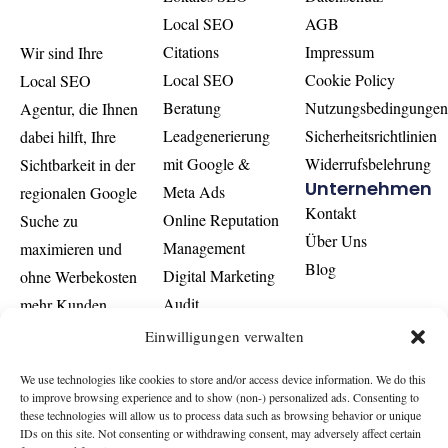
Local SEO
AGB
Citations
Impressum
Wir sind Ihre
Local SEO
Cookie Policy
Local SEO
Beratung
Nutzungsbedingunge
Agentur, die Ihnen
Leadgenerierung
Sicherheitsrichtlinien
dabei hilft, Ihre
mit Google &
Widerrufsbelehrung
Sichtbarkeit in der
Unternehmen
Meta Ads
regionalen Google
Kontakt
Online Reputation
Suche zu
Über Uns
Management
maximieren und
Blog
Digital Marketing
ohne Werbekosten
Audit
mehr Kunden
Unsere
gewinnt.
Einwilligungen verwalten
Einsatzgebiete
Brandenburg
We use technologies like cookies to store and/or access device information. We do this
to improve browsing experience and to show (non-) personalized ads. Consenting to
Bremen
these technologies will allow us to process data such as browsing behavior or unique
Leipzig
IDs on this site. Not consenting or withdrawing consent, may adversely affect certain