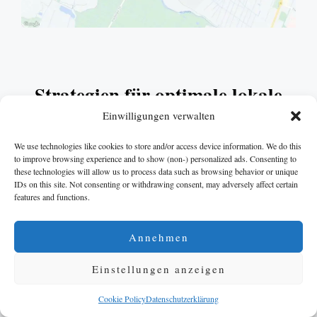
Strategien für optimale lokale
Sichtbarkeit
Einwilligungen verwalten
We use technologies like cookies to store and/or access device information. We do this
Es gibt 3 grundlegende Strategien zur Faktoren der lokalen
to improve browsing experience and to show (non-) personalized ads. Consenting to
Sichtbarkeit:
these technologies will allow us to process data such as browsing behavior or unique
IDs on this site. Not consenting or withdrawing consent, may adversely affect certain
features and functions.
1. Nähe zum Geschäft
Annehmen
Einstellungen anzeigen
Cookie Policy
Datenschutzerklärung