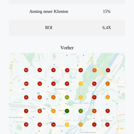
Anstieg neuer Klienten
15%
ROI
6,4X
Vorher